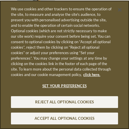
We use cookies and other trackers to ensure the operation of
the site, to measure and analyse the site's audience, to
present you with personalised advertising outside the site,
LUMA Arles, ©
and to enable the operation of certain social networks.
Adrian Deweerdt
Optional cookies (which are not strictly necessary to make
our site work) require your consent before being set. You can
Arles, France
consent to optional cookies by clicking on “Accept all optional
cookies”, reject them by clicking on “Reject all optional
Située à la croisée des Alpilles, de la Crau et de
cookies” or adjust your preferences using “Set your
la Camargue, Arles est un territoire où se
preferences”. You may change your settings at any time by
croisent histoire, culture et agriculture.
clicking on the cookies link in the footer of each page of the
Aujourd’hui, la région s’affirme comme un delta
site. To learn more about the personal data collected through
engagé dans les transitions écologiques et la
cookies and our cookie management policy,
click here.
préservation de ses écosystèmes. Arles et la
Camargue constituent un véritable laboratoire
SET YOUR PREFERENCES
pour penser les réponses aux défis climatiques
et agricoles. Des acteurs majeurs comme la Tour
du Valat, institut de recherche de référence sur
REJECT ALL OPTIONAL COOKIES
la conservation des zones humides
méditerranéennes, ou la maison d’édition Actes
Sud, engagée dans la diffusion des grands
ACCEPT ALL OPTIONAL COOKIES
débats scientifiques et environnementaux,
contribuent à faire de ce territoire un lieu de